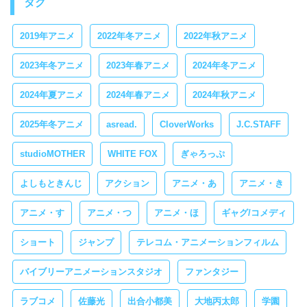
タグ
2019年アニメ
2022年冬アニメ
2022年秋アニメ
2023年冬アニメ
2023年春アニメ
2024年冬アニメ
2024年夏アニメ
2024年春アニメ
2024年秋アニメ
2025年冬アニメ
asread.
CloverWorks
J.C.STAFF
studioMOTHER
WHITE FOX
ぎゃろっぷ
よしもときんじ
アクション
アニメ・あ
アニメ・き
アニメ・す
アニメ・つ
アニメ・ほ
ギャグ/コメディ
ショート
ジャンプ
テレコム・アニメーションフィルム
バイブリーアニメーションスタジオ
ファンタジー
ラブコメ
佐藤光
出合小都美
大地丙太郎
学園