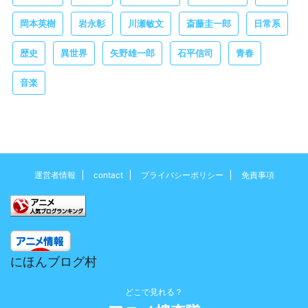
岡本英樹
岩永彰
川瀬敏文
斎藤圭一郎
日常系
歴史
異世界
矢野雄一郎
石平信司
青春
音楽
運営者情報
contact
プライバシーポリシー
免責事項
にほんブログ村
どこで見れる？