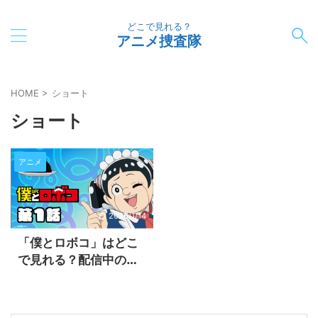
どこで見れる？
アニメ捜査隊
HOME
>
ショート
ショート
アニメ
2026/1/14
「僕とロボコ」はどこ
で見れる？配信中の動
画サブスク一覧【2026
年最新版】