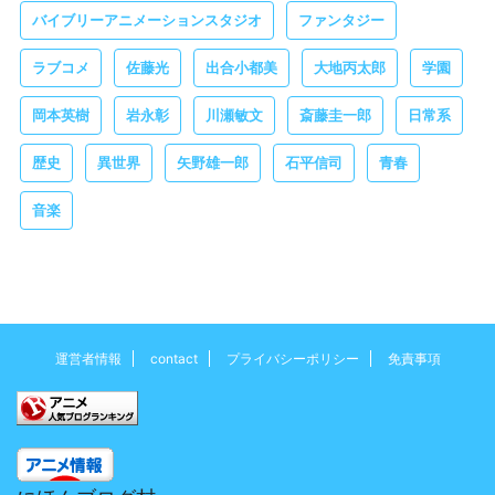
バイブリーアニメーションスタジオ
ファンタジー
ラブコメ
佐藤光
出合小都美
大地丙太郎
学園
岡本英樹
岩永彰
川瀬敏文
斎藤圭一郎
日常系
歴史
異世界
矢野雄一郎
石平信司
青春
音楽
運営者情報
contact
プライバシーポリシー
免責事項