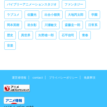
バイブリーアニメーションスタジオ
ファンタジー
ラブコメ
佐藤光
出合小都美
大地丙太郎
学園
岡本英樹
岩永彰
川瀬敏文
斎藤圭一郎
日常系
歴史
異世界
矢野雄一郎
石平信司
青春
音楽
運営者情報
contact
プライバシーポリシー
免責事項