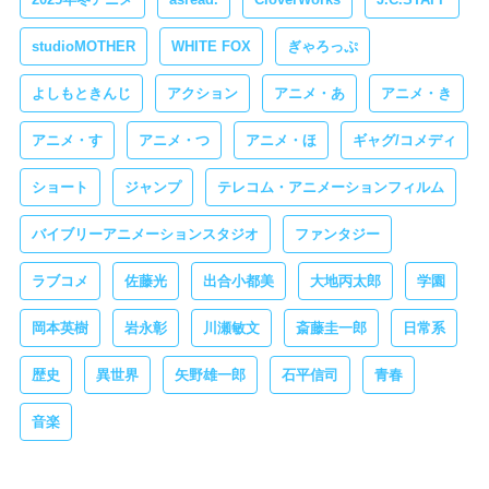
studioMOTHER
WHITE FOX
ぎゃろっぷ
よしもときんじ
アクション
アニメ・あ
アニメ・き
アニメ・す
アニメ・つ
アニメ・ほ
ギャグ/コメディ
ショート
ジャンプ
テレコム・アニメーションフィルム
バイブリーアニメーションスタジオ
ファンタジー
ラブコメ
佐藤光
出合小都美
大地丙太郎
学園
岡本英樹
岩永彰
川瀬敏文
斎藤圭一郎
日常系
歴史
異世界
矢野雄一郎
石平信司
青春
音楽